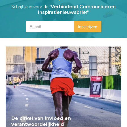
‘Verbindend Communiceren
Schrijf je in voor de
Inspiratienieuwsbrief’
De cirkel van invloed en
verantwoordelijkheid