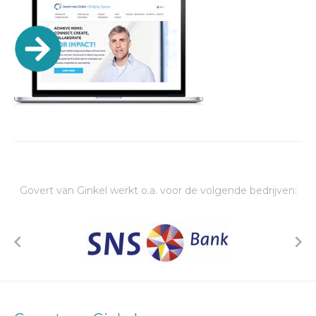
Govert van Ginkel werkt o.a. voor de volgende bedrijven: