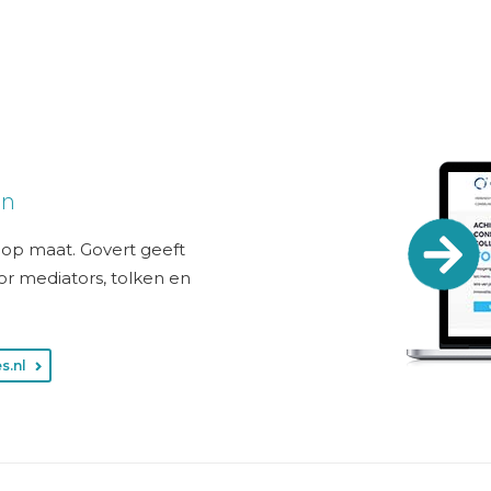
en
g op maat. Govert geeft
or mediators, tolken en
s.nl