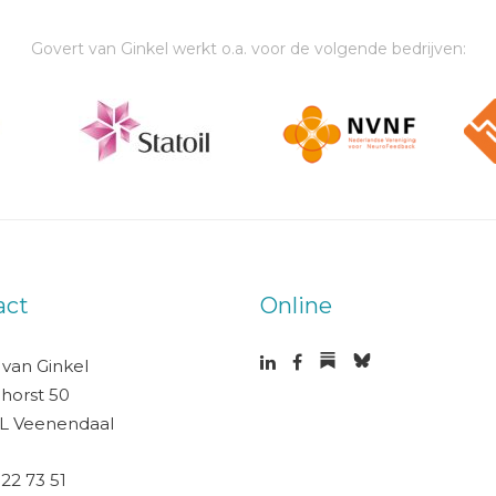
Govert van Ginkel werkt o.a. voor de volgende bedrijven:
act
Online
 van Ginkel
horst 50
L Veenendaal
 22 73 51