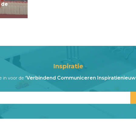
 de
Inspiratie
‘Verbindend Communiceren Inspiratienieuws
je in voor de