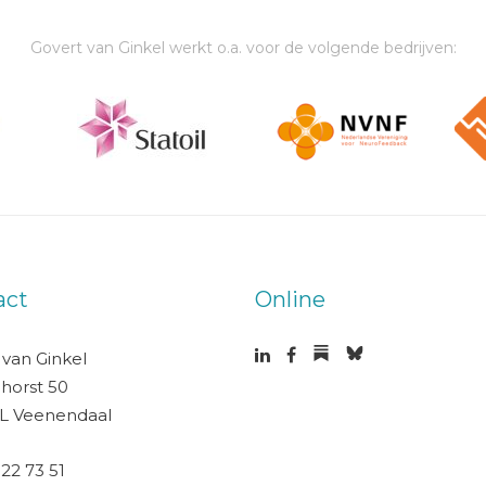
Govert van Ginkel werkt o.a. voor de volgende bedrijven:
act
Online
 van Ginkel
horst 50
L Veenendaal
 22 73 51