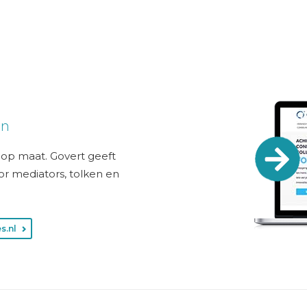
en
g op maat. Govert geeft
or mediators, tolken en
s.nl