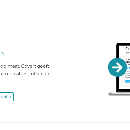
en
g op maat. Govert geeft
or mediators, tolken en
s.nl