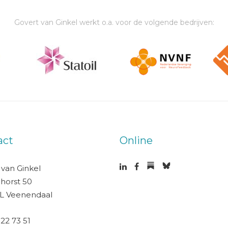
Govert van Ginkel werkt o.a. voor de volgende bedrijven:
act
Online
 van Ginkel
horst 50
L Veenendaal
 22 73 51