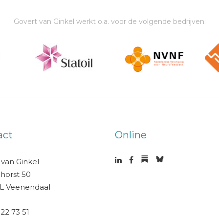
Govert van Ginkel werkt o.a. voor de volgende bedrijven:
act
Online
 van Ginkel
horst 50
L Veenendaal
 22 73 51