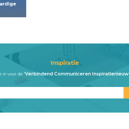
ardige
Inspiratie
‘Verbindend Communiceren Inspiratienieuws
je in voor de