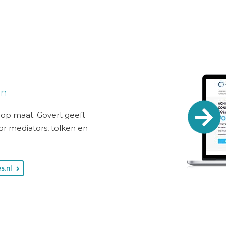
en
g op maat. Govert geeft
or mediators, tolken en
s.nl