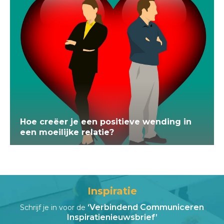
Hoe creëer je een positieve wending in
een moeilijke relatie?
Inspiratie
‘Verbindend Communiceren
Schrijf je in voor de
Inspiratienieuwsbrief’