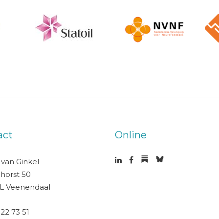
act
Online
 van Ginkel
horst 50
L Veenendaal
 22 73 51